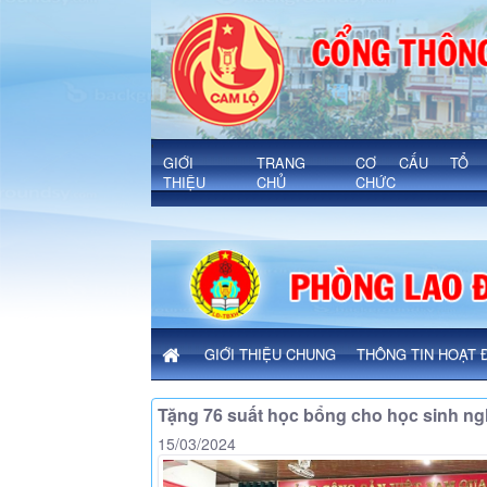
Chi tiết bài viết - Xã Cam Lộ
'
GIỚI
TRANG
CƠ CẤU TỔ
THIỆU
CHỦ
CHỨC
GIỚI THIỆU CHUNG
THÔNG TIN HOẠT 
Tặng 76 suất học bổng cho học sinh n
15/03/2024