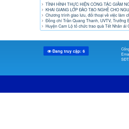
TÌNH HÌNH THỰC HIỆN CÔNG TÁC GIẢM N
KHAI GIANG LỚP ĐÀO TẠO NGHỀ CHO NGƯ
Chương trình giao lưu, đối thoại về việc làm
Đồng chí Trần Quang Thanh, UVTV, Trưởng Ba
Huyện Cam Lộ tổ chức trao quà Tết Nhân ái
Cổng
Đang truy cập: 6
Emai
SĐT: