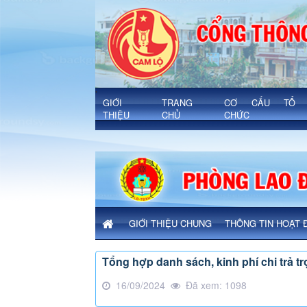
Số liệu lao động, việc làm, dạy nghề
'
GIỚI
TRANG
CƠ CẤU TỔ
THIỆU
CHỦ
CHỨC
GIỚI THIỆU CHUNG
THÔNG TIN HOẠT 
Tổng hợp danh sách, kinh phí chi trả 
16/09/2024
Đã xem: 1098