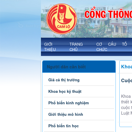
Khoa học kỹ thuật - Xã Cam Lộ
'
GIỚI
TRANG
CƠ CẤU TỔ
THIỆU
CHỦ
CHỨC
Khoa
Người dân cần biết
Giá cả thị trường
Cuộc
Khoa học kỹ thuật
Khoa 
thiết
Phổ biến kinh nghiệm
cuộc 
Luật 
Giới thiệu mô hình
Phổ biến tin học