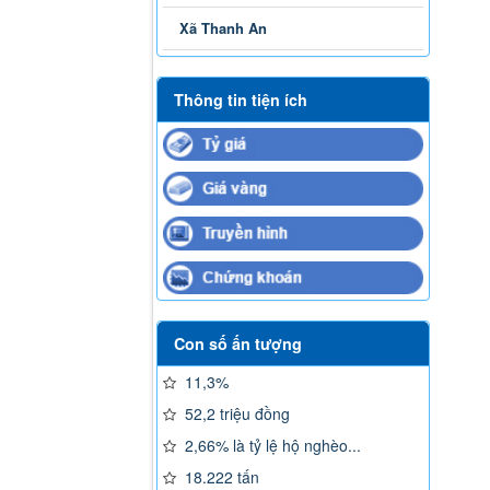
Xã Thanh An
Thông tin tiện ích
Con số ấn tượng
11,3%
52,2 triệu đồng
2,66% là tỷ lệ hộ nghèo...
18.222 tấn