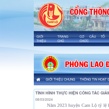
Chi tiết bài viết - Xã Cam Lộ
'
GIỚI
TRANG
CƠ CẤU TỔ
THIỆU
CHỦ
CHỨC
GIỚI THIỆU CHUNG
THÔNG TIN HOẠT 
TÌNH HÌNH THỰC HIỆN CÔNG TÁC GI
08/03/2024
N
ăm 20
23
huyện Cam Lộ
tỷ lệ