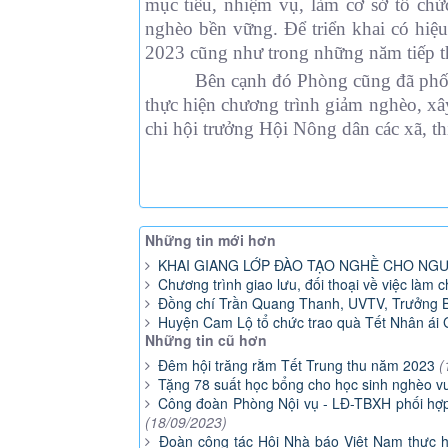
mục tiêu, nhiệm vụ, làm cơ sở tổ ch
nghèo bền vững. Để triển khai có hiệu
2023 cũng như trong những năm tiếp th
Bên cạnh đó Phòng cũng đã phối hợp
thực hiện chương trình giảm nghèo, x
chi hội trưởng Hội Nông dân các xã, th
Tác 
Nguyễn Th
Những tin mới hơn
KHAI GIANG LỚP ĐÀO TẠO NGHỀ CHO NGƯ
Chương trình giao lưu, đối thoại về việc làm
Đồng chí Trần Quang Thanh, UVTV, Trưởng Ba
Huyện Cam Lộ tổ chức trao quà Tết Nhân ái
Những tin cũ hơn
Đêm hội trăng rằm Tết Trung thu năm 2023
(
Tặng 78 suất học bổng cho học sinh nghèo v
Công đoàn Phòng Nội vụ - LĐ-TBXH phối hợ
(18/09/2023)
Đoàn công tác Hội Nhà báo Việt Nam thực hi