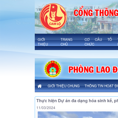
Chi tiết bài viết - Xã Cam Lộ
'
GIỚI
TRANG
CƠ CẤU TỔ
THIỆU
CHỦ
CHỨC
GIỚI THIỆU CHUNG
THÔNG TIN HOẠT 
Thực hiện Dự án đa dạng hóa sinh kế, p
11/03/2024