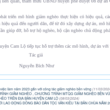
ị liên quan, tham mưu UBND huyện phê duyệt 08 dự án Chă
hát triển mô hình giảm nghèo thực hiện có hiệu quả, cá
m hiệu quả đến người dân, để từ đó xây dựng dự án, mô h
ần giúp đỡ, hỗ trợ hộ nghèo, hộ cận nghèo chủ động phát
ện Cam Lộ tiếp tục hỗ trợ thêm các mô hình, dự án với tổ
giả
ích Như
t việc làm năm 2023 gắn với công tác giảm nghèo bền vững
(11/03/202
RÌNH GIẢM NGHÈO , CHƯƠNG TRÌNH MTQG GIẢM NGHÈO BỀN VỮ
HÈO TRÊN ĐỊA BÀN HUYỆN CAM LỘ
(08/03/2024)
I LAO ĐỘNG ĐỒNG BÀO DÂN TỘC VÂN KIỀU TẠI BẢN CHÙA NĂM 2