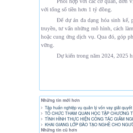
Phối hợp với các cơ quan, đơn v
với tổng số tiền hơn 1 tỷ đồng.
Để dự án đa dạng hóa sinh kế, p
truyền, tư vấn những mô hình, cách là
hoặc cung ứng dịch vụ. Qua đó, góp ph
vững.
Dự kiến trong năm 2024, 2025 huy
Tác 
Nguyễn B
Những tin mới hơn
Tập huấn nghiệp vụ quản lý vốn vay giải quyế
TỔ CHỨC THAM QUAN HỌC TẬP CHƯƠNG T
TÌNH HÌNH THỰC HIỆN CÔNG TÁC GIẢM NG
KHAI GIANG LỚP ĐÀO TẠO NGHỀ CHO NGƯỜ
Những tin cũ hơn