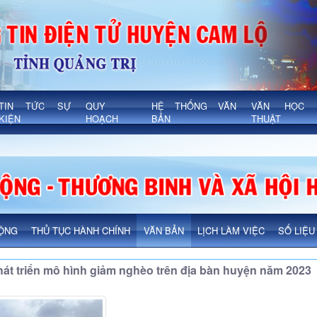
TIN TỨC SỰ
QUY
HỆ THỐNG VĂN
VĂN HỌC 
KIỆN
HOẠCH
BẢN
THUẬT
ĐỘNG
THỦ TỤC HÀNH CHÍNH
VĂN BẢN
LỊCH LÀM VIỆC
SỐ LIỆU
hát triển mô hình giảm nghèo trên địa bàn huyện năm 2023