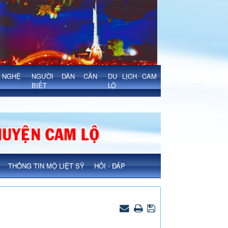
NGHỆ
NGƯỜI DÂN CẦN
DU LỊCH CAM
BIẾT
LỘ
THÔNG TIN MỘ LIỆT SỸ
HỎI - ĐÁP