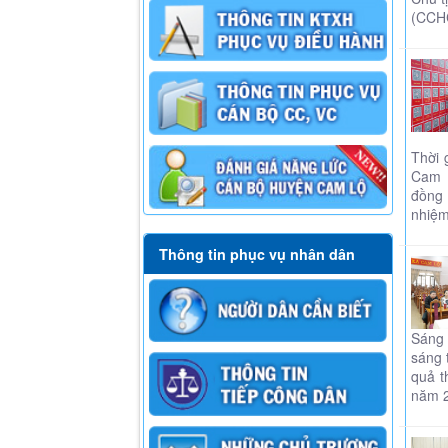
(CCHC
Thời 
Cam L
đồng 
nhiệm
Thông tin phục vụ nhân dân
Sáng 
sáng 
quả t
năm 2