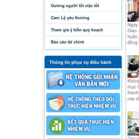
Gương người tốt việc tốt
Cam Lộ yêu thương
Ngày 
Tham gia ý kiến quy hoạch
Giáo 
huấn,
Báo cáo tài chính
đồng 
Thông tin phục vụ điều hành
Không
mục t
thành
nay c
Chủ t