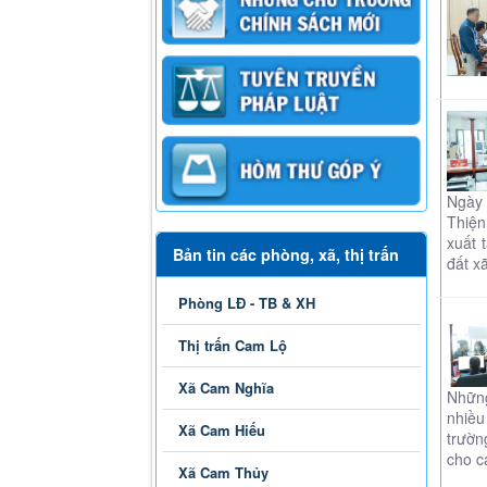
Ngày 
Thiện
xuất 
Bản tin các phòng, xã, thị trấn
đất x
Phòng LĐ - TB & XH
Thị trấn Cam Lộ
Xã Cam Nghĩa
Những
nhiều
Xã Cam Hiếu
trườn
cho ca
Xã Cam Thủy