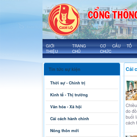
Cải cách hành chính - Xã Cam Lộ
'
GIỚI
TRANG
CƠ CẤU TỔ
THIỆU
CHỦ
CHỨC
Cải 
Tin tức sự kiện
Thời sự - Chính trị
Kinh tế - Thị trường
Chiều
Văn hóa - Xã hội
do đồ
buổi 
Cải cách hành chính
cách 
Nông thôn mới