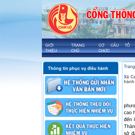
Chi tiết - Xã Cam Lộ
'
GIỚI
TRANG
CƠ CẤU TỔ
THIỆU
CHỦ
CHỨC
Trang
Thông tin phục vụ điều hành
Xã C
hành
phươ
cao 
đến 
Thà
sở đ