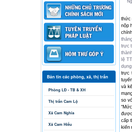
Ng
thức
nộp h
chính
thán
trực 
thàn
lệ T
dụng
trực
Bản tin các phòng, xã, thị trấn
tuyế
và kế
Phòng LĐ - TB & XH
mạng 
so v
Thị trấn Cam Lộ
“Mức 
Xã Cam Nghĩa
được 
cấp t
Xã Cam Hiếu
kiến