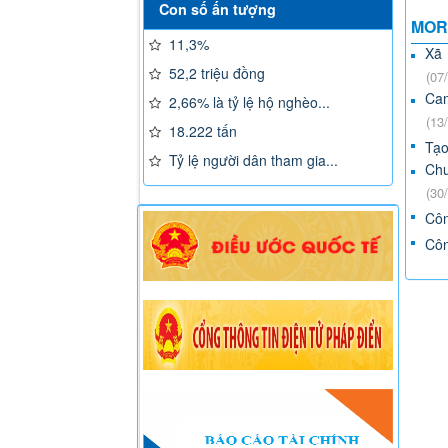
Con số ấn tượng
MOR
11,3%
Xã 
52,2 triệu đồng
(07
Cam
2,66% là tỷ lệ hộ nghèo...
(13
18.222 tấn
Tạo
Tỷ lệ người dân tham gia...
Ch
(30
Côn
Côn