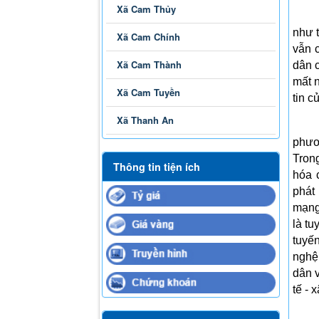
Xã Cam Thủy
như 
Xã Cam Chính
vẫn c
Xã Cam Thành
dân c
mất 
Xã Cam Tuyền
tin 
Xã Thanh An
phươn
Trong
Thông tin tiện ích
hóa 
phát
mạng
là
tu
tuyến
nghệ
dân 
tế - 