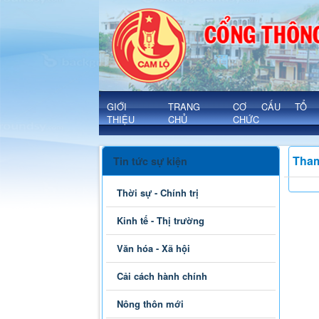
Tham gia ý kiến quy hoạch - Xã Cam
'
GIỚI
TRANG
CƠ CẤU TỔ
THIỆU
CHỦ
CHỨC
Tham
Tin tức sự kiện
Thời sự - Chính trị
Kinh tế - Thị trường
Văn hóa - Xã hội
Cải cách hành chính
Nông thôn mới