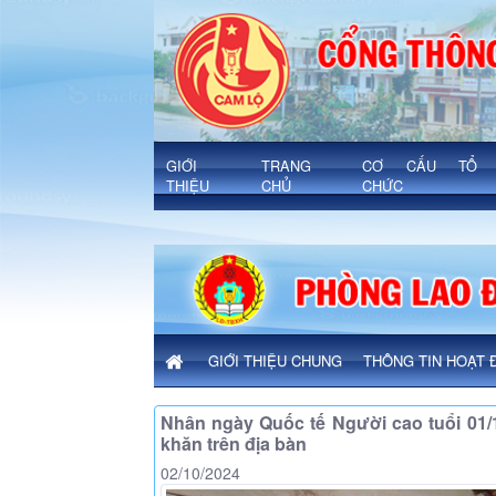
Chi tiết bài viết - Xã Cam Lộ
'
GIỚI
TRANG
CƠ CẤU TỔ
THIỆU
CHỦ
CHỨC
GIỚI THIỆU CHUNG
THÔNG TIN HOẠT 
Nhân ngày Quốc tế Người cao tuổi 01/
khăn trên địa bàn
02/10/2024