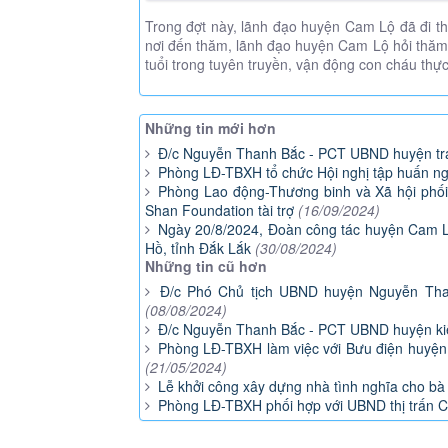
Trong đợt này, lãnh đạo huyện Cam Lộ đã đi thă
nơi đến thăm, lãnh đạo huyện Cam Lộ hỏi thăm s
tuổi trong tuyên truyền, vận động con cháu thự
Những tin mới hơn
Đ/c Nguyễn Thanh Bắc - PCT UBND huyện trao
Phòng LĐ-TBXH tổ chức Hội nghị tập huấn ngh
Phòng Lao động-Thương binh và Xã hội phối 
Shan Foundation tài trợ
(16/09/2024)
Ngày 20/8/2024, Đoàn công tác huyện Cam Lộ 
Hồ, tỉnh Đắk Lắk
(30/08/2024)
Những tin cũ hơn
Đ/c Phó Chủ tịch UBND huyện Nguyễn Thanh
(08/08/2024)
Đ/c Nguyễn Thanh Bắc - PCT UBND huyện kiểm
Phòng LĐ-TBXH làm việc với Bưu điện huyện, 
(21/05/2024)
Lễ khởi công xây dựng nhà tình nghĩa cho b
Phòng LĐ-TBXH phối hợp với UBND thị trấn Ca