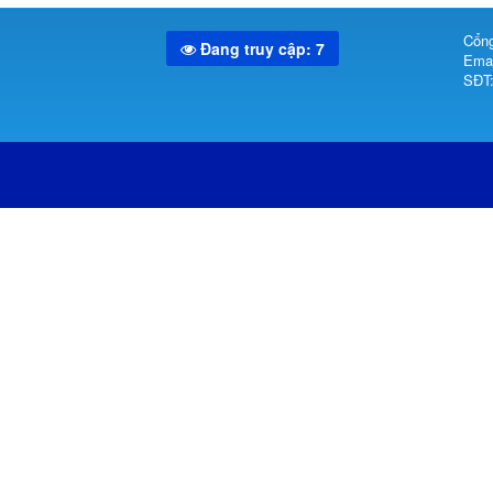
Cổng
Đang truy cập: 7
Emai
SĐT: