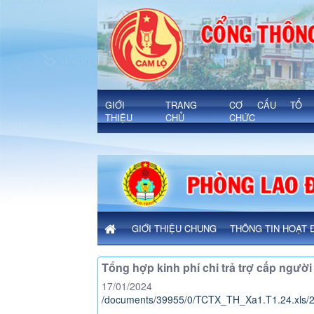
Chi tiết bài viết - Xã Cam Lộ
'
GIỚI
TRANG
CƠ CẤU TỔ
THIỆU
CHỦ
CHỨC
GIỚI THIỆU CHUNG
THÔNG TIN HOẠT 
Tổng hợp kinh phí chi trả trợ cấp ngư
17/01/2024
/documents/39955/0/TCTX_TH_Xa1.T1.24.xls/