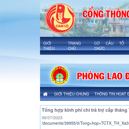
Chi tiết bài viết - Xã Cam Lộ
'
GIỚI
TRANG
CƠ CẤU TỔ
THIỆU
CHỦ
CHỨC
GIỚI THIỆU CHUNG
THÔNG TIN HOẠT 
Tổng hợp kinh phí chi trả trợ cấp thán
06/07/2023
/documents/39955/0/Tong+hop+TCTX_TH_Xa3+