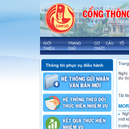
Chi tiết - Xã Cam Lộ
'
GIỚI
TRANG
CƠ CẤU TỔ
THIỆU
CHỦ
CHỨC
Trang
Thông tin phục vụ điều hành
Nghị 
du lị
Tải fi
MOR
Ngh
mới k
trườn