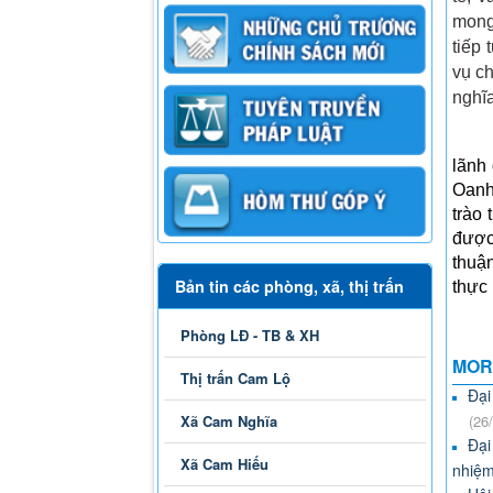
mong 
tiếp 
vụ ch
nghĩa
lãnh
Oanh
trào 
được
thuận
Bản tin các phòng, xã, thị trấn
thực
Phòng LĐ - TB & XH
MOR
Thị trấn Cam Lộ
Đại
Xã Cam Nghĩa
(26
Đại
Xã Cam Hiếu
nhiệm