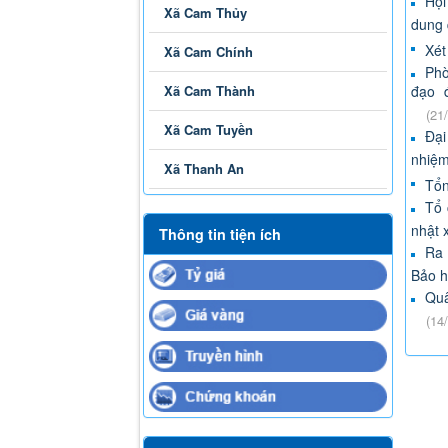
Hội
Xã Cam Thủy
dung 
Xét
Xã Cam Chính
Phò
Xã Cam Thành
đạo 
(21
Xã Cam Tuyền
Đại
nhiệm
Xã Thanh An
Tổn
Tổ 
nhật 
Thông tin tiện ích
Ra 
Bảo h
Qu
(14