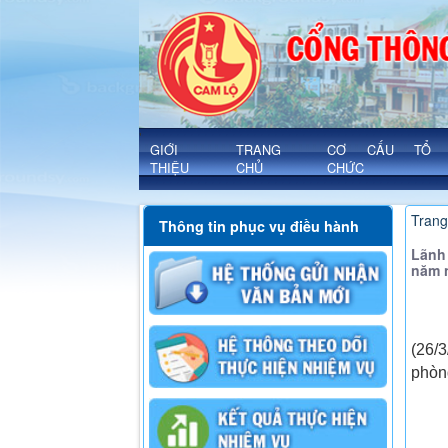
Chi tiết - Xã Cam Lộ
'
GIỚI
TRANG
CƠ CẤU TỔ
THIỆU
CHỦ
CHỨC
Trang
Thông tin phục vụ điều hành
Lãnh
năm 
(26/
phòn