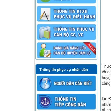
Thườ
Thông tin phục vụ nhân dân
tốt đ
huyệ
càng 
tác 
những
tế, 