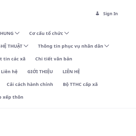
Sign In
 CHUNG
Cơ cấu tổ chức
GHỆ THUẬT
Thông tin phục vụ nhân dân
t tin các xã
Chi tiết văn bản
Liên hệ
GIỚI THIỆU
LIÊN HỆ
Cải cách hành chính
Bộ TTHC cấp xã
p xếp thôn