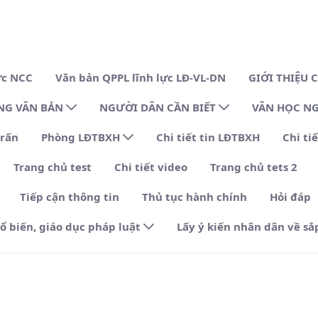
ực NCC
Văn bản QPPL lĩnh lực LĐ-VL-DN
GIỚI THIỆU
NG VĂN BẢN
NGƯỜI DÂN CẦN BIẾT
VĂN HỌC N
trấn
Phòng LĐTBXH
Chi tiết tin LĐTBXH
Chi tiế
Trang chủ test
Chi tiết video
Trang chủ tets 2
Tiếp cận thông tin
Thủ tục hành chính
Hỏi đáp
ổ biến, giáo dục pháp luật
Lấy ý kiến nhân dân về sắ