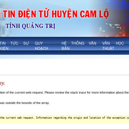
TIN TỨC SỰ
QUY
HỆ THỐNG VĂN
VĂN HỌC 
KIỆN
HOẠCH
BẢN
THUẬT