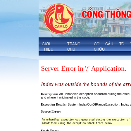
Chi tiết văn bản eoffice - Xã Cam Lộ
'
GIỚI
TRANG
CƠ CẤU TỔ
THIỆU
CHỦ
CHỨC