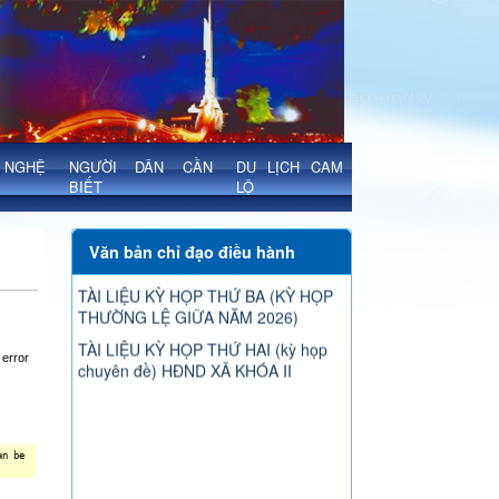
NGHỆ
NGƯỜI DÂN CẦN
DU LỊCH CAM
BIẾT
LỘ
Văn bản chỉ đạo điều hành
TÀI LIỆU KỲ HỌP THỨ BA (KỲ HỌP
THƯỜNG LỆ GIỮA NĂM 2026)
TÀI LIỆU KỲ HỌP THỨ HAI (kỳ họp
chuyên đề) HĐND XÃ KHÓA II