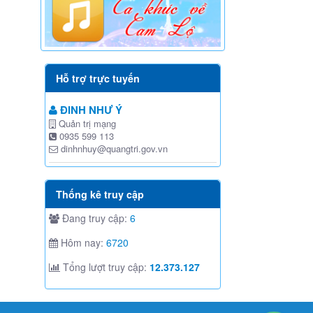
Hỗ trợ trực tuyến
ĐINH NHƯ Ý
Quản trị mạng
0935 599 113
dinhnhuy@quangtri.gov.vn
Thống kê truy cập
Đang truy cập:
6
Hôm nay:
6720
Tổng lượt truy cập:
12.373.127