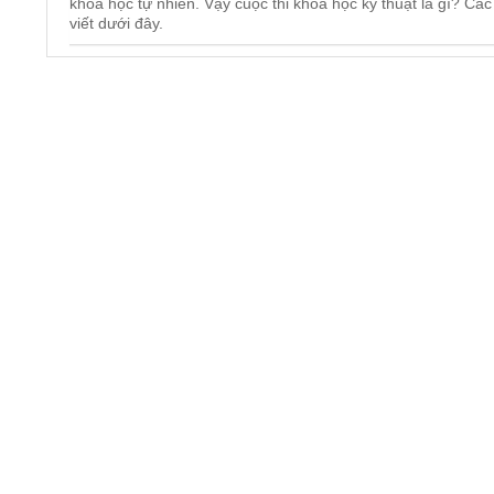
khoa học tự nhiên. Vậy cuộc thi khoa học kỹ thuật là gì? Các
viết dưới đây.