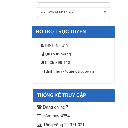
HỖ TRỢ TRỰC TUYẾN
ĐINH NHƯ Ý
Quản trị mạng
0935 599 113
dinhnhuy@quangtri.gov.vn
THỐNG KÊ TRUY CẬP
Đang online
7
Hôm nay
4754
Tổng cộng
12.371.021