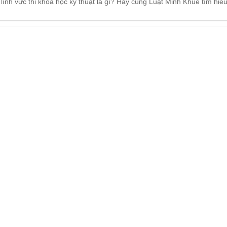
 lĩnh vực thi khoa học kỹ thuật là gì? Hãy cùng Luật Minh Khuê tìm hiể