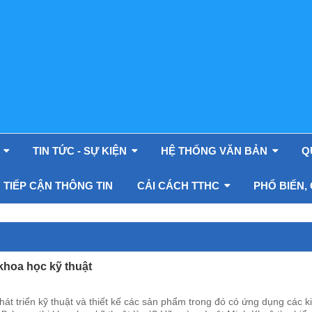
 Lộ
U
TIN TỨC - SỰ KIỆN
HỆ THỐNG VĂN BẢN
Q
TIẾP CẬN THÔNG TIN
CẢI CÁCH TTHC
PHỔ BIẾN,
 khoa học kỹ thuật
hát triển kỹ thuật và thiết kế các sản phẩm trong đó có ứng dụng các k