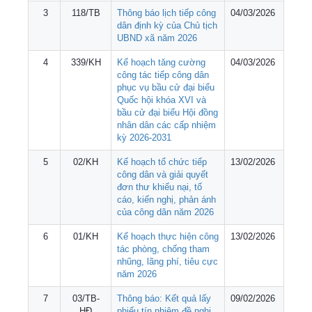
3
118/TB
Thông báo lịch tiếp công
04/03/2026
dân định kỳ của Chủ tịch
UBND xã năm 2026
4
339/KH
Kế hoạch tăng cường
04/03/2026
công tác tiếp công dân
phục vụ bầu cử đại biểu
Quốc hội khóa XVI và
bầu cử đại biểu Hội đồng
nhân dân các cấp nhiệm
kỳ 2026-2031
5
02/KH
Kế hoạch tổ chức tiếp
13/02/2026
công dân và giải quyết
đơn thư khiếu nại, tố
cáo, kiến nghị, phản ánh
của công dân năm 2026
6
01/KH
Kế hoạch thực hiện công
13/02/2026
tác phòng, chống tham
nhũng, lãng phí, tiêu cực
năm 2026
7
03/TB-
Thông báo: Kết quả lấy
09/02/2026
HĐ
phiếu tín nhiệm đề nghị