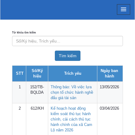
UBND huyện Cam Lộ - Xã 
Từ khóa tìm kiếm
Số/Ký
Ngày ban
STT
Trích yếu
hiệu
hành
1
152/TB-
Thông báo: Về việc lựa
13/05/2026
BQLDA
chọn tổ chức hành nghề
đấu giá tài sản
2
612/KH
Kế hoạch hoạt động
03/04/2026
kiểm soát thủ tục hành
chính, cải cách thủ tục
hành chính của xã Cam
Lộ năm 2026