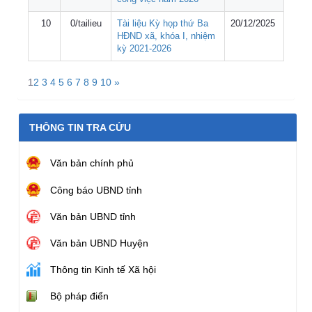
10
0/tailieu
Tài liệu Kỳ họp thứ Ba
20/12/2025
HĐND xã, khóa I, nhiệm
kỳ 2021-2026
1
2
3
4
5
6
7
8
9
10
»
THÔNG TIN TRA CỨU
Văn bản chính phủ
Công báo UBND tỉnh
Văn bản UBND tỉnh
Văn bản UBND Huyện
Thông tin Kinh tế Xã hội
Bộ pháp điển