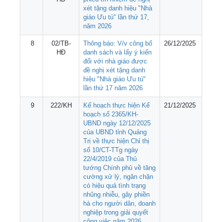
xét tặng danh hiệu "Nhà
giáo Ưu tú" lần thứ 17,
năm 2026
8
02/TB-
Thông báo: V/v công bố
26/12/2025
HĐ
danh sách và lấy ý kiến
đối với nhà giáo được
đề nghị xét tặng danh
hiệu "Nhà giáo Ưu tú"
lần thứ 17 năm 2026
9
222/KH
Kế hoạch thực hiện Kế
21/12/2025
hoạch số 2365/KH-
UBND ngày 12/12/2025
của UBND tỉnh Quảng
Trị về thực hiện Chỉ thị
số 10/CT-TTg ngày
22/4/2019 của Thủ
tướng Chính phủ về tăng
cường xử lý, ngăn chặn
có hiệu quả tình trạng
nhũng nhiễu, gây phiền
hà cho người dân, doanh
nghiệp trong giải quyết
công việc năm 2026