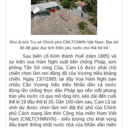
Khu di tích Trụ sở Chính phủ CMLTCNMN Việt Nam- Địa chỉ
đỏ để giáo dục tinh thần yêu nước cho thế hệ trẻ
Sau biến cố Kinh thành Huế (năm 1885) và
sự kiện vua Hàm Nghi xuất bôn chống Pháp, sơn
phòng Tân Sở vùng Cùa, Cam Lộ được phái chủ
chiến chọn làm nơi đóng đô của Vương triều kháng
chiến. Ngày 13/7/1885, tại đây Vua Hàm Nghi ban
chiếu Cần Vương hiệu triệu Nhân dân cả nước
đứng lên chống thực dân Pháp tạo nên một phong
trào yêu nước có quy mô rộng lớn, kéo dài đến cuối
thế kỉ 19 đầu thế kỉ 20. Gần 100 năm sau, Cam Lộ lại
vinh dự được chọn làm nơi đặt thủ phủ của Chính
phủ Cách mạng lâm thời Cộng hòa miền Nam Việt
Nam (CMLTCHMNVN) - biểu tượng cho khát vọng
đấu tranh thống nhất nước nhà của Nhân dân miền