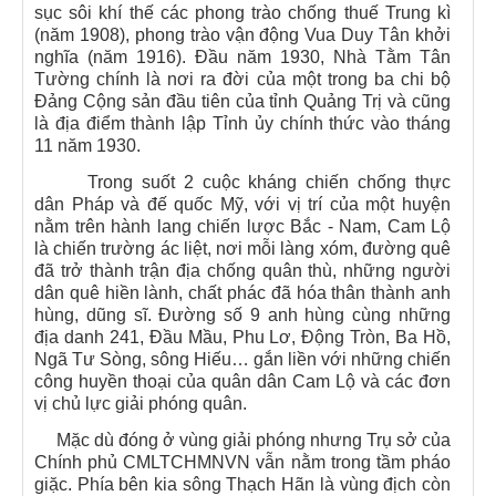
sục sôi khí thế các phong trào chống thuế Trung kì
(năm 1908), phong trào vận động Vua Duy Tân khởi
nghĩa (năm 1916). Đầu năm 1930, Nhà Tằm Tân
Tường chính là nơi ra đời của một trong ba chi bộ
Đảng Cộng sản đầu tiên của tỉnh Quảng Trị và cũng
là địa điểm thành lập Tỉnh ủy chính thức vào tháng
11 năm 1930.
Trong suốt 2 cuộc kháng chiến chống thực
dân Pháp và đế quốc Mỹ, với vị trí của một huyện
nằm trên hành lang chiến lược Bắc - Nam, Cam Lộ
là chiến trường ác liệt, nơi mỗi làng xóm, đường quê
đã trở thành trận địa chống quân thù, những người
dân quê hiền lành, chất phác đã hóa thân thành anh
hùng, dũng sĩ. Đường số 9 anh hùng cùng những
địa danh 241, Đầu Mầu, Phu Lơ, Động Tròn, Ba Hồ,
Ngã Tư Sòng, sông Hiếu… gắn liền với những chiến
công huyền thoại của quân dân Cam Lộ và các đơn
vị chủ lực giải phóng quân.
Mặc dù đóng ở vùng giải phóng nhưng Trụ sở của
Chính phủ CMLTCHMNVN vẫn nằm trong tầm pháo
giặc. Phía bên kia sông Thạch Hãn là vùng địch còn