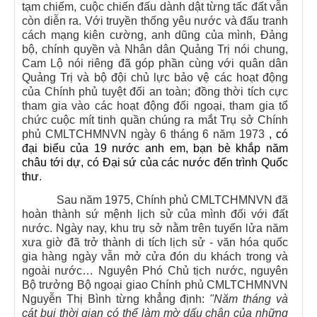
tạm chiếm, cuộc chiến đấu dành dật từng tấc đất vẫn
còn diễn ra.
Với truyền thống yêu nước và đấu tranh
cách mạng kiên cường, anh dũng của mình, Đảng
bộ, chính quyền và Nhân dân Quảng Trị nói chung,
Cam Lộ nói riêng đã góp phần cùng với quân dân
Quảng Trị và bộ đội chủ lực
bảo vệ các hoạt động
của Chính phủ tuyệt đối an toàn; đồng thời tích cực
tham gia vào các hoạt động đối ngoại, tham gia tổ
chức cuộc mít tinh quần chúng ra mắt
Trụ sở Chính
phủ CMLTCHMNVN ngày 6 tháng 6 năm 1973
, có
đại biểu của 19 nước anh em, bạn bè khắp năm
châu tới dự, có Đại sứ của các nước đến trình Quốc
thư
.
Sau năm 1975, Chính phủ CMLTCHMNVN đã
hoàn thành sứ mệnh lịch sử của mình đối với đất
nước. Ngày nay, khu trụ sở nằm trên tuyến lửa năm
xưa giờ đã trở thành di tích lịch sử - văn hóa quốc
gia hàng ngày vẫn mở cửa đón du khách trong và
ngoài nước… Nguyên Phó Chủ tịch nước, nguyên
Bộ trưởng Bộ ngoại giao Chính phủ CMLTCHMNVN
Nguyễn Thị Bình từng khẳng định:
"Năm tháng và
cát bụi thời gian có thể làm mờ dấu chân của những