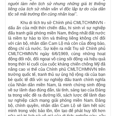
người làm nên lịch sử nhưng những giá trị thiêng
liêng của lịch sử nhân văn vì độc lập tự do của dân
tộc sẽ mãi trường tồn cùng nhân loại"
.
Khu di tích trụ sở Chính phủ CMLTCHMNVN -
dấu ấn của một thời chiến đấu, hi sinh vì sự nghiệp
đấu tranh giải phóng miền Nam, thống nhất đất nước
là niềm tự hào to lớn và thiêng liêng không chỉ đối
với cán bộ, nhân dân Cam Lộ mà còn của đồng bào,
đồng chí cả nước. Sự kiện ra mắt Trụ sở Chính phủ
CMLTCHMNVN ngày 6/6/1969, cùng những hoạt
động đối nội, đối ngoại vô cùng sôi động và hiệu quả
trong thời kì cuối của cuộc kháng chiến chống Mỹ đã
nâng cao vị thế của Chính phủ CMLTCHMNVN trên
trường quốc tế, tranh thủ sự ủng hộ rộng rãi của bạn
bè quốc tế đối với sự nghiệp đấu tranh chính nghĩa
của Nhân dân miền Nam, là minh chứng sinh động
về sự lãnh đạo đúng đắn, tài tình, sáng tạo của Đảng
ta trong việc đề ra đường lối, sách lược để lãnh đạo
sự nghiệp cách mạng giải phóng miền Nam. Đảng
bộ, chính quyền, nhân dân Cam Lộ sẽ làm hết sức
mình trong việc bảo tồn, tôn tạo để phát huy tốt hơn
nữa giá trị lịch sử vô giá của di tích; nghiên cứu, xây