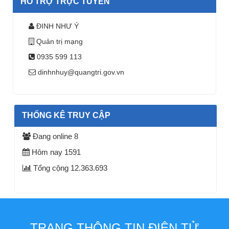
HỖ TRỢ TRỰC TUYẾN
ĐINH NHƯ Ý
Quản trị mạng
0935 599 113
dinhnhuy@quangtri.gov.vn
THỐNG KÊ TRUY CẬP
Đang online
8
Hôm nay
1591
Tổng cộng
12.363.693
TRANG THÔNG TIN ĐIỆN TỬ