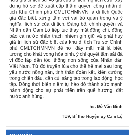
dựng hồ sơ đề xuất cấp thẩm quyền công nhận di
tích Khu Chính phủ CMLTCHMNVN là di tích Quốc
gia đặc biệt, xứng tầm với vai trò quan trọng và ý
nghĩa lịch sử của di tích. Đảng bộ, chính quyền và
Nhân dân Cam Lộ tiếp tục thay mặt đồng chí, đồng
bào cả nước nhận trách nhiệm gìn giữ và phát huy
giá trị lịch sử đặc biệt của khu di tích Trụ sở Chính
phủ CMLTCHMNVN để nơi đây mãi mãi là biểu
tượng cho khát vọng hòa bình, ý chí quyết tâm sắt đá
vì độc lập dân tộc, thống non sông của Nhân dân
Việt Nam. Từ đó truyền lửa cho thế hệ mai sau lòng
yêu nước nồng nàn, tinh thần đoàn kết, kiên cường
trong chiến đấu, cần cù, sáng tạo trong lao động, học
tập. Đồng thời biến niềm tự hào đó thành sức mạnh
hành động cho sự phát triển trên quê hương, đất
nước anh hùng.
T
hs. Đỗ Văn Bình
TUV, Bí thư Huyện ủy Cam Lộ