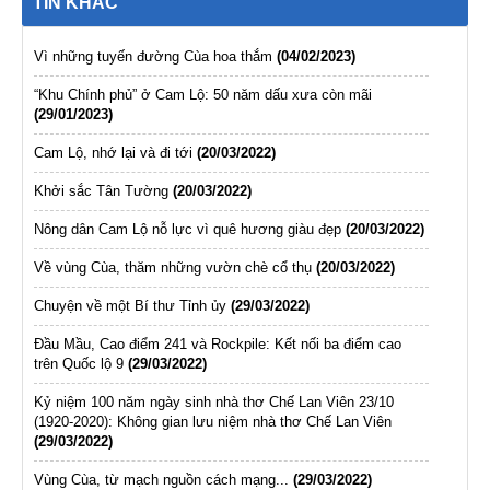
TIN KHÁC
Vì những tuyến đường Cùa hoa thắm
(04/02/2023)
“Khu Chính phủ” ở Cam Lộ: 50 năm dấu xưa còn mãi
(29/01/2023)
Cam Lộ, nhớ lại và đi tới
(20/03/2022)
Khởi sắc Tân Tường
(20/03/2022)
Nông dân Cam Lộ nỗ lực vì quê hương giàu đẹp
(20/03/2022)
Về vùng Cùa, thăm những vườn chè cổ thụ
(20/03/2022)
Chuyện về một Bí thư Tỉnh ủy
(29/03/2022)
Đầu Mầu, Cao điểm 241 và Rockpile: Kết nối ba điểm cao
trên Quốc lộ 9
(29/03/2022)
Kỷ niệm 100 năm ngày sinh nhà thơ Chế Lan Viên 23/10
(1920-2020): Không gian lưu niệm nhà thơ Chế Lan Viên
(29/03/2022)
Vùng Cùa, từ mạch nguồn cách mạng...
(29/03/2022)