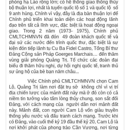
phóng hạ Lào rộng lớn; có hệ thống giao thông thủy
bộ thuận lợi, nhất là tuyến quốc lộ số 1 và quốc lộ số
9 anh hùng. Chính vì vậy, đây là địa bàn thuận lợi để
Chính phủ triển khai toàn diện các hoạt động lãnh
đạo trên tất cả lĩnh vực, đặc biệt là hoạt động ngoại
giao. Trong 2 năm (1973- 1975), Chính phủ
CMLTCHMNVN đã đón 49 đoàn khách quốc tế và
đại sứ các nước đến trình quốc thư, đặc biệt là sự
kiện đón tiếp lãnh tụ Cu Ba Fidel Castro, Tổng Bí thư
Đảng Cộng sản Pháp Goerges Marchais… đến thăm
vùng giải phóng Quảng Trị. Tổ chức các đoàn đại
biểu đi thăm hữu nghị, dự hội nghị quốc tế, tranh thủ
sự ủng hộ của bè bạn năm châu...
Việc Chính phủ CMLTCHMNVN chọn Cam
Lộ, Quảng Trị làm nơi đặt trụ sở không chỉ vì vị trí
địa chiến lược của mảnh đất này mà ở đó còn có cả
niềm tin tưởng vào tấm lòng thủy chung, son sắt đối
Đảng, với cách mạng của người dân nơi mảnh đất
này. Mảnh đất, con người Cam Lộ vốn giàu truyền
thống yêu nước và đấu tranh cách mạng. Trước khi
có Đảng, vào cuối thế kỷ 19 đầu thế kỷ 20, Cam Lộ là
nơi khởi phát của phong trào Cần Vương, nơi từng