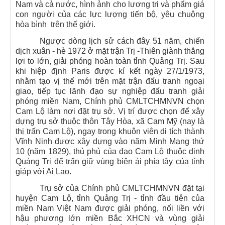
Nam và cả nước, hình ảnh cho lương tri và phẩm giá
con người của các lực lượng tiến bộ, yêu chuộng
hòa bình trên thế giới.
Ngược dòng lịch sử cách đây 51 năm, chiến
dịch xuân - hè 1972 ở mặt trận Trị -Thiên giành thắng
lợi to lớn, giải phóng hoàn toàn tỉnh Quảng Trị. Sau
khi hiệp định Paris được kí kết ngày 27/1/1973,
nhằm tạo vị thế mới trên mặt trận đấu tranh ngoại
giao, tiếp tục lãnh đạo sự nghiệp đấu tranh giải
phóng miền Nam, Chính phủ CMLTCHMNVN chọn
Cam Lộ làm nơi đặt trụ sở. Vị trí được chọn để xây
dựng trụ sở thuộc thôn Tây Hòa, xã Cam Mỹ (nay là
thị trấn Cam Lộ), ngay trong khuôn viên di tích thành
Vĩnh Ninh được xây dựng vào năm Minh Mạng thứ
10 (năm 1829), thủ phủ của đạo Cam Lộ thuộc dinh
Quảng Trị để trấn giữ vùng biên ải phía tây của tỉnh
giáp với Ai Lao.
Trụ sở của Chính phủ CMLTCHMNVN đặt tại
huyện Cam Lộ, tỉnh Quảng Trị - tỉnh đầu tiên của
miền Nam Việt Nam được giải phóng, nối liền với
hậu phương lớn miền Bắc XHCN và vùng giải