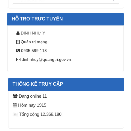
HỖ TRỢ TRỰC TUYẾN
ĐINH NHƯ Ý
Quản trị mạng
0935 599 113
dinhnhuy@quangtri.gov.vn
THỐNG KÊ TRUY CẬP
Đang online
11
Hôm nay
1915
Tổng cộng
12.368.180