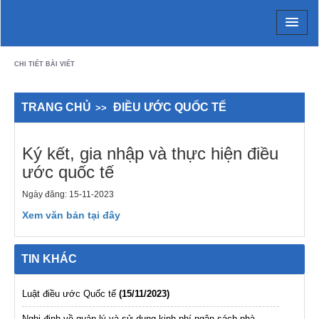
Chi tiết bài viết - Xã Cam Lộ
CHI TIẾT BÀI VIẾT
TRANG CHỦ
ĐIỀU ƯỚC QUỐC TẾ
Ký kết, gia nhập và thực hiện điều
ước quốc tế
Ngày đăng: 15-11-2023
Xem văn bản tại đây
TIN KHÁC
Luật điều ước Quốc tế
(15/11/2023)
Nghị định về quản lý và sử dụng kinh phí ngân sách nhà