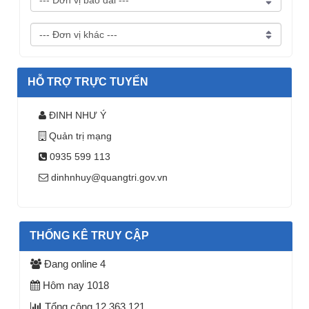
HỖ TRỢ TRỰC TUYẾN
ĐINH NHƯ Ý
Quản trị mạng
0935 599 113
dinhnhuy@quangtri.gov.vn
THỐNG KÊ TRUY CẬP
Đang online
4
Hôm nay
1018
Tổng cộng
12.363.121