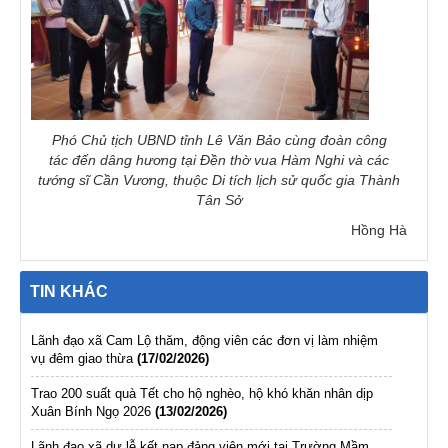
Phó Chủ tịch UBND tỉnh Lê Văn Bảo cùng đoàn công
tác đến dâng hương tại Đền thờ vua Hàm Nghi và các
tướng sĩ Cần Vương, thuộc Di tích lịch sử quốc gia Thành
Tân Sở
Hồng Hà
TIN KHÁC
Lãnh đạo xã Cam Lộ thăm, động viên các đơn vị làm nhiệm
vụ đêm giao thừa
(17/02/2026)
Trao 200 suất quà Tết cho hộ nghèo, hộ khó khăn nhân dịp
Xuân Bính Ngọ 2026
(13/02/2026)
Lãnh đạo xã dự lễ kết nạp đảng viên mới tại Trường Mầm