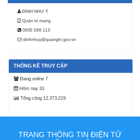
ĐINH NHƯ Ý
Quản trị mạng
0935 599 113
dinhnhuy@quangtri.gov.vn
THỐNG KÊ TRUY CẬP
Đang online
7
Hôm nay
31
Tổng cộng
12.373.219
TRANG THÔNG TIN ĐIỆN TỬ