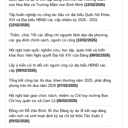
non Hoa Mai và Trường Mầm non Bình Minh
(12/02/2026)
Tập huấn nghiệp vụ công tác bầu cử đại biểu Quốc hội Khóa
XVI và Đại biểu HĐND các cấp nhiệm kỳ 2026 - 2031
(12/02/2026)
Thăm, chúc Tết các đồng chí nguyên lãnh đạo địa phương,
các gia đình chính sách, người có công
(10/02/2026)
Hội nghị toàn quốc nghiên cứu, học tập, quán triệt và triển
khai thực hiện Nghị quyết Đại hội XIV của Đảng
(08/02/2026)
Lấy ý kiến cử tri đối với người ứng cử đại biểu HĐND các
cấp
(08/02/2026)
Tổng kết công tác thi đua, khen thưởng năm 2025; phát động
phong trào thi đua năm 2026
(07/02/2026)
Hội nghị bàn giao chức trách, nhiệm vụ Chỉ huy trưởng Ban
Chỉ huy quân sự xã Cam Lộ
(06/02/2026)
Đồng chí Đỗ Văn Bình, Bí thư Đảng ủy dự lễ kết nạp đảng
viên mới và sinh hoạt định kỳ tại chi bộ thôn Tân Xuân 2
(05/02/2026)