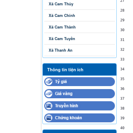
27
    
Xã Cam Thủy
28
    
Xã Cam Chính
29
    
Xã Cam Thành
30
    
Xã Cam Tuyền
31
    
Xã Thanh An
32
    
33
Thông tin tiện ích
34
    
35
36
    
37
    
38
39
    
40
    