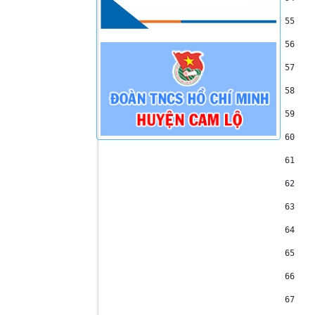
55
    
56
    
57
    
58
    
59
    
60
    
61
    
62
    
63
    
64
    
65
    
66
    
67
    