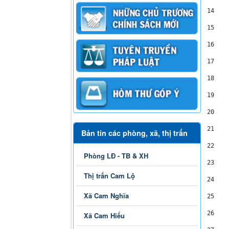
14
    
15
    
16
    
17
    
18
    
19
    
20
    
21
    
Bản tin các phòng, xã, thị trấn
22
    
Phòng LĐ - TB & XH
23
Thị trấn Cam Lộ
24
    
Xã Cam Nghĩa
25
    
26
Xã Cam Hiếu