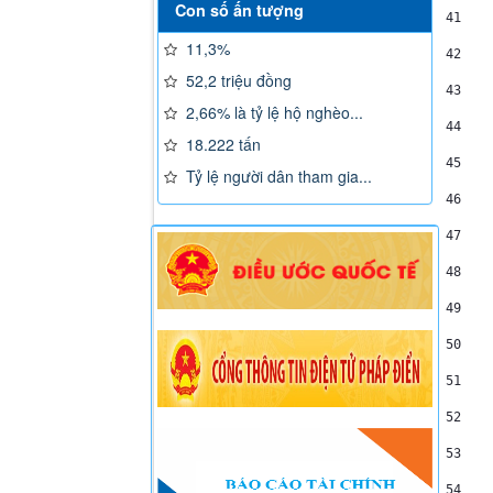
Con số ấn tượng
41
11,3%
42
    
52,2 triệu đồng
43
    
2,66% là tỷ lệ hộ nghèo...
44
18.222 tấn
45
    
Tỷ lệ người dân tham gia...
46
    
47
48
    
49
    
50
51
    
52
53
54
    