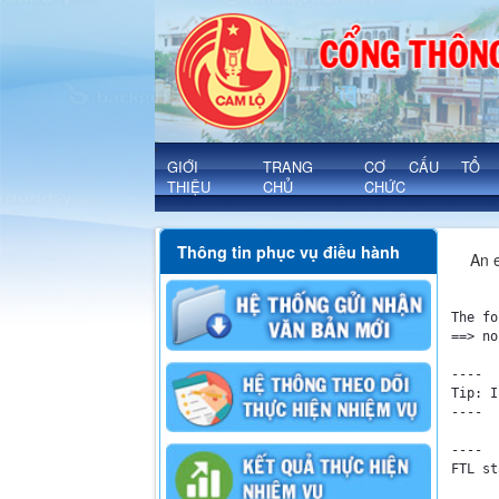
Chi tiết văn bản - Xã Cam Lộ
'
GIỚI
TRANG
CƠ CẤU TỔ
THIỆU
CHỦ
CHỨC
Thông tin phục vụ điều hành
An e
The fo
==> no
----

Tip: I
----

----

FTL st
	- Failed at: ${noidungchitiet.trichyeu}  [in template "10131#10164#2045445" 