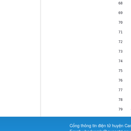
68
    
69
    
70
    
71
    
72
    
73
    
74
    
75
    
76
    
77
    
78
    
79
    
Cổng thông tin điện tử huyện Ca