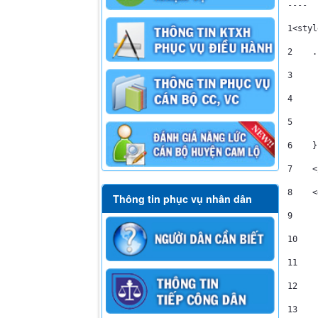
----
1
<styl
2
    .
3
     
4
     
5
     
6
    }
7
    <
8
    <
Thông tin phục vụ nhân dân
9
     
10
    
11
    
12
    
13
    