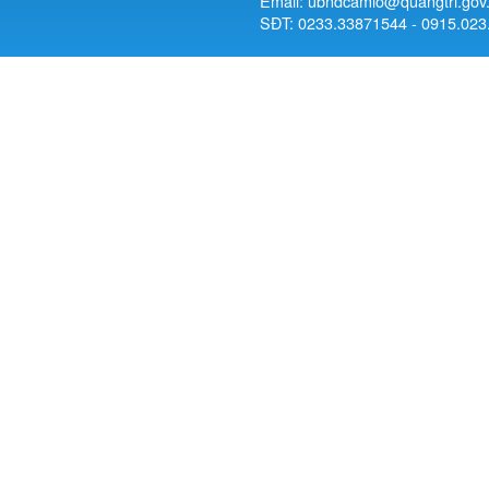
Email: ubndcamlo@quangtri.gov
SĐT: 0233.33871544 - 0915.023